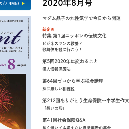
2020年8月号
7.4MB)
マダム晶子の九性気学で今日から開運
新企画
特集 第1回ニッポンの伝統文化
ビジネスマンの教養？
歌舞伎を観に行こう！
第5回2020年に変わること
個人情報保護法
第64回ゼロから学ぶ税金講座
孫に厳しい相続税
第212回ありがとう生命保険～中学生作
「想いの形」
第41回社会保険Q&A
長く働いても増えない自営業者の年金