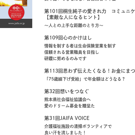
第101回桐生純子の愛され力 コミュニ
【素敵な人になるヒント】
～人との上手な距離のとり方～
第109回心のかけはし
情報を制する者は生命保険営業を制す
信頼される営業職員を目指し
研鑽に努めるのみです
第113回思わず伝えたくなる！お金にま
「75歳繰下げ受給」で年金額はどうなる？
第32回想いをつなぐ
熊本県社会福祉協議会へ
愛のドリーム募金を贈呈た
第31回JAIFA VOICE
介護福祉施設の清掃ボランティアで
良い汗を流しました！